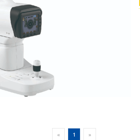
«
1
»