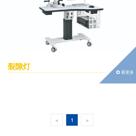
裂隙灯
看更多
«
1
»