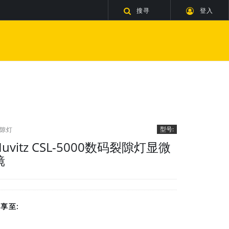
搜寻
登入
型号:
隙灯
Huvitz CSL-5000数码裂隙灯显微
镜
享至: