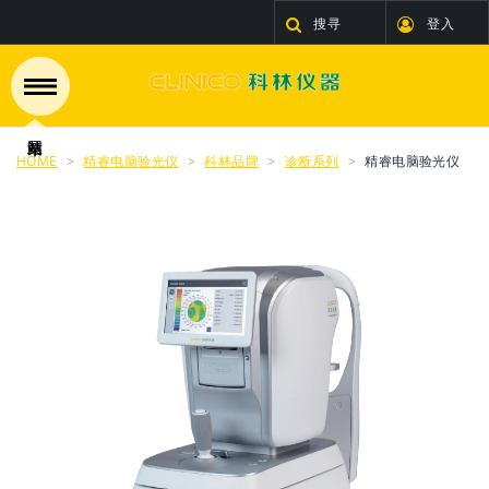
搜寻
登入
HOME
精睿电脑验光仪
科林品牌
诊断系列
精睿电脑验光仪